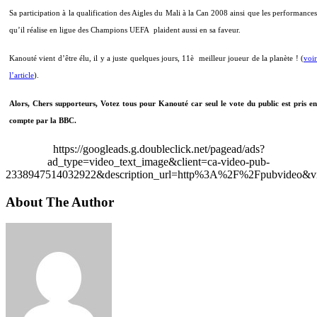
Sa participation à la qualification des Aigles du Mali à la Can 2008 ainsi que les performances
qu’il réalise en ligue des Champions UEFA plaident aussi en sa faveur.
Kanouté vient d’être élu, il y a juste quelques jours, 11è
meilleur joueur de la planète ! (
voi
l’article
).
Alors, Chers supporteurs, Votez tous pour Kanouté car seul le vote du public est pris en
compte par la BBC.
https://googleads.g.doubleclick.net/pagead/ads?
ad_type=video_text_image&client=ca-video-pub-
2338947514032922&description_url=http%3A%2F%2Fpubvideo&vi
About The Author