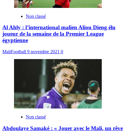
Non classé
Al Ahly : l’international malien Aliou Dieng élu
joueur de la semaine de la Premier League
égyptienne
MaliFootball
9 novembre 2021
0
Non classé
Abdoulaye Samaké : « Jouer avec le Mali, un rêve