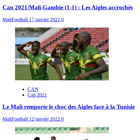
Can 2021/Mali-Gambie (1-1) : Les Aigles accrochés
MaliFootball
17 janvier 2022
0
CAN
Can 2021
Le Mali remporte le choc des Aigles face à la Tunisie
MaliFootball
12 janvier 2022
0