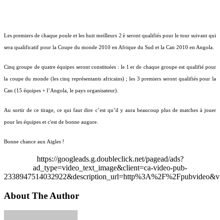
Les premiers de chaque poule et les huit meilleurs 2
è seront qualifiés pour le tour suivant qui
sera qualificatif pour la Coupe du monde 2010 en Afrique du Sud et la Can 2010 en Angola.
Cinq groupe de quatre équipes seront constituées : le 1
er de chaque groupe est qualifié pour
la coupe du monde (les cinq représentants africains) ; les 3 premiers seront qualifiés pour la
Can (15 équipes + l’Angola, le pays organisateur).
Au sortir de ce tirage, ce qui faut dire c’est qu’il y aura beaucoup plus de matches à jouer
pour les équipes
et c'est de bonne augure.
Bonne chance aux Aigles !
https://googleads.g.doubleclick.net/pagead/ads?
ad_type=video_text_image&client=ca-video-pub-
2338947514032922&description_url=http%3A%2F%2Fpubvideo&vi
About The Author