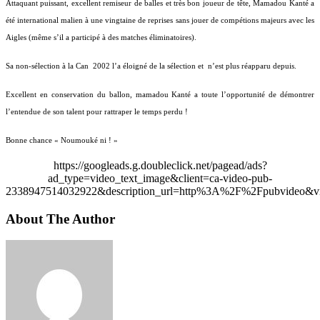
Attaquant puissant, excellent remiseur de balles et très bon joueur de tête, Mamadou Kanté a
été international malien à une vingtaine de reprises sans jouer de compétions majeurs avec les
Aigles (même s’il a participé à des matches éliminatoires).
Sa non-sélection à la Can
2002 l’a éloigné de la sélection et
n’est plus réapparu depuis.
Excellent en conservation du ballon, mamadou Kanté a toute l’opportunité de démontrer
l’entendue de son talent pour rattraper le temps perdu !
Bonne chance « Noumouké ni ! »
https://googleads.g.doubleclick.net/pagead/ads?
ad_type=video_text_image&client=ca-video-pub-
2338947514032922&description_url=http%3A%2F%2Fpubvideo&vi
About The Author