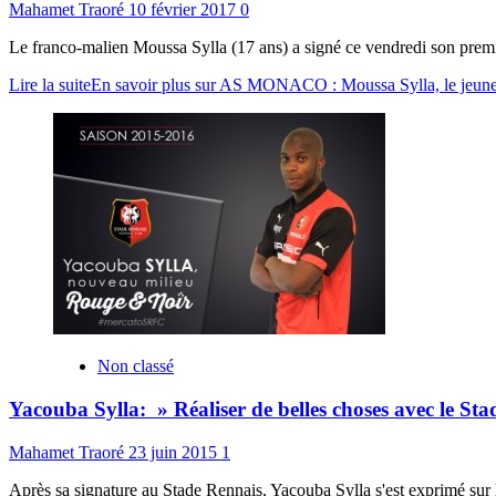
Mahamet Traoré
10 février 2017
0
Le franco-malien Moussa Sylla (17 ans) a signé ce vendredi son premi
Lire la suite
En savoir plus sur AS MONACO : Moussa Sylla, le jeune f
Non classé
Yacouba Sylla: » Réaliser de belles choses avec le St
Mahamet Traoré
23 juin 2015
1
Après sa signature au Stade Rennais, Yacouba Sylla s'est exprimé sur le