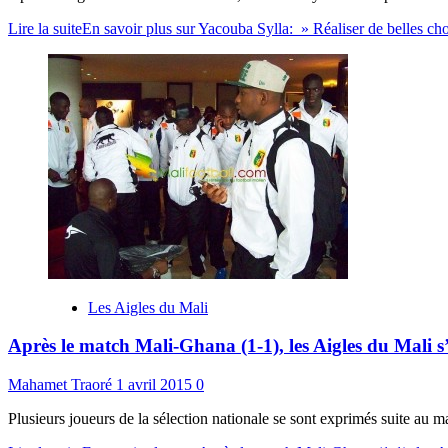
Lire la suite
En savoir plus sur Yacouba Sylla: » Réaliser de belles ch
Les Aigles du Mali
Après le match Mali-Ghana (1-1), les Aigles du Mali
Mahamet Traoré
1 avril 2015
0
Plusieurs joueurs de la sélection nationale se sont exprimés suite au 