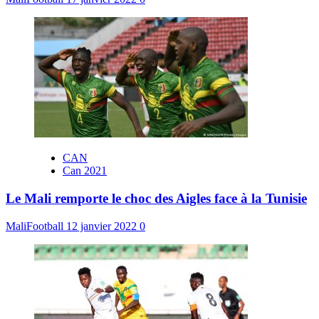
CAN
Can 2021
Le Mali remporte le choc des Aigles face à la Tunisie
MaliFootball
12 janvier 2022
0