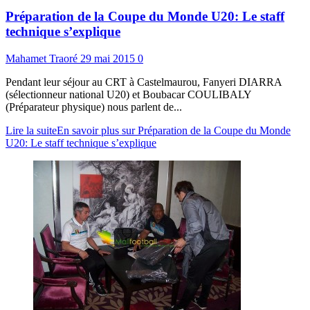
Préparation de la Coupe du Monde U20: Le staff
technique s’explique
Mahamet Traoré
29 mai 2015
0
Pendant leur séjour au CRT à Castelmaurou, Fanyeri DIARRA
(sélectionneur national U20) et Boubacar COULIBALY
(Préparateur physique) nous parlent de...
Lire la suite
En savoir plus sur Préparation de la Coupe du Monde
U20: Le staff technique s’explique