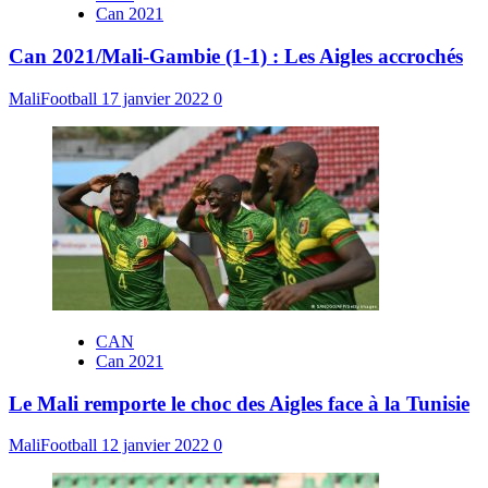
Can 2021
Can 2021/Mali-Gambie (1-1) : Les Aigles accrochés
MaliFootball
17 janvier 2022
0
CAN
Can 2021
Le Mali remporte le choc des Aigles face à la Tunisie
MaliFootball
12 janvier 2022
0