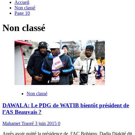
Accueil
Non classé
Page 10
Non classé
Non classé
DAWALA: Le PDG de WATIB bientôt président de
l’AS Beauvais ?
Mahamet Traoré
3 juin 2015
0
Après avoir quitté la présidence de l'AC Bobigny, Dadia Diakité dit