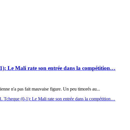
1): Le Mali rate son entrée dans la compétition…
enne n'a pas fait mauvaise figure. Un peu timorés au...
R. Tcheque (0-1): Le Mali rate son entrée dans la compétition…