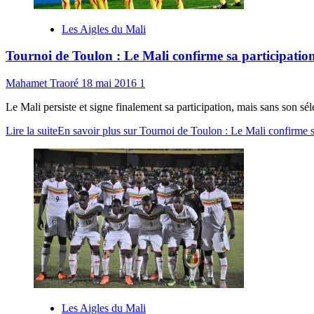
Les Aigles du Mali
Tournoi de Toulon : Le Mali confirme sa participat
Mahamet Traoré
18 mai 2016
1
Le Mali persiste et signe finalement sa participation, mais sans son sé
Lire la suite
En savoir plus sur Tournoi de Toulon : Le Mali confirme
Les Aigles du Mali