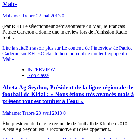
Mali»
Mahamet Traoré
22 mai 2013
0
(Par RFI) Le sélectionneur démissionnaire du Mali, le Français
Patrice Carteron a donné une interview lors de l’émission Radio
foot...
Lire la suite
En savoir plus sur Le contenu de l’interview de Patrice
Carteron sur RFI: «C’était le bon moment de quitter l’équipe du
Mali»
INTERVIEW
Non classé
Abeta Ag Seydou, Président de la ligue régionale de
football de Kidal : » Nous étions très avancés mais à
présent tout est tomber à l’eau »
Mahamet Traoré
23 avril 2013
0
Élut président de la ligue régionale de football de Kidal en 2010,
Abeta Ag Seydou est la locomotive du développement...