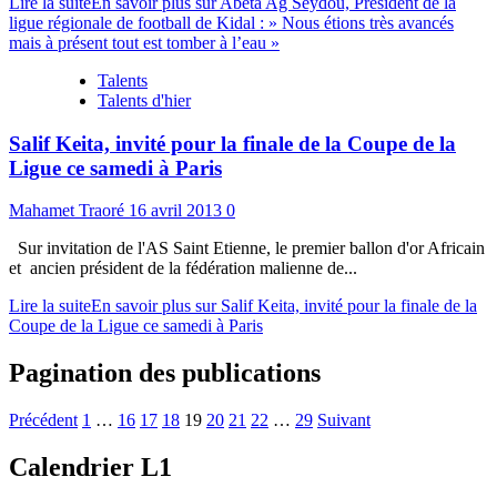
Lire la suite
En savoir plus sur Abeta Ag Seydou, Président de la
ligue régionale de football de Kidal : » Nous étions très avancés
mais à présent tout est tomber à l’eau »
Talents
Talents d'hier
Salif Keita, invité pour la finale de la Coupe de la
Ligue ce samedi à Paris
Mahamet Traoré
16 avril 2013
0
Sur invitation de l'AS Saint Etienne, le premier ballon d'or Africain
et ancien président de la fédération malienne de...
Lire la suite
En savoir plus sur Salif Keita, invité pour la finale de la
Coupe de la Ligue ce samedi à Paris
Pagination des publications
Précédent
1
…
16
17
18
19
20
21
22
…
29
Suivant
Calendrier L1