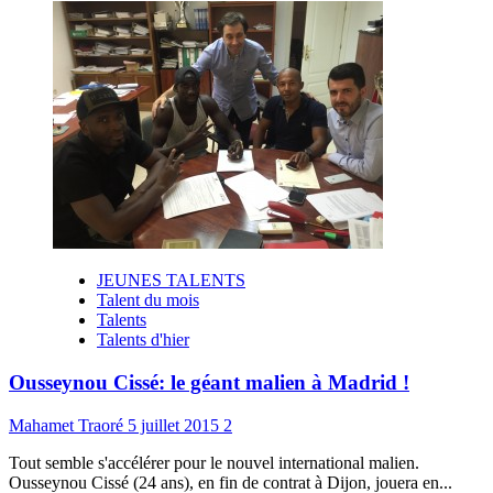
JEUNES TALENTS
Talent du mois
Talents
Talents d'hier
Ousseynou Cissé: le géant malien à Madrid !
Mahamet Traoré
5 juillet 2015
2
Tout semble s'accélérer pour le nouvel international malien.
Ousseynou Cissé (24 ans), en fin de contrat à Dijon, jouera en...