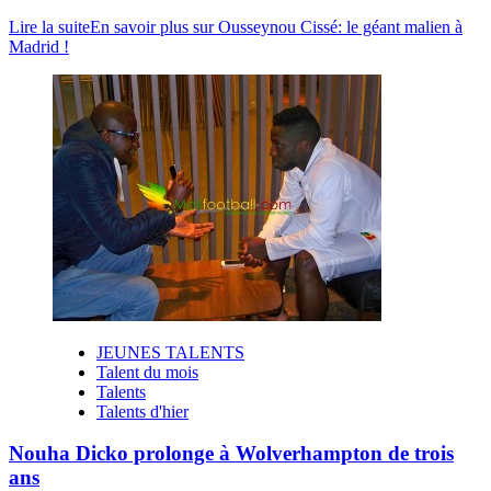
Lire la suite
En savoir plus sur Ousseynou Cissé: le géant malien à
Madrid !
JEUNES TALENTS
Talent du mois
Talents
Talents d'hier
Nouha Dicko prolonge à Wolverhampton de trois
ans