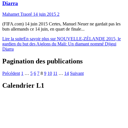
Diarra
Mahamet Traoré
14 juin 2015
2
(FIFA.com) 14 juin 2015 Certes, Manuel Neuer ne gardait pas les
buts allemands ce 14 juin, en quart de finale...
Lire la suite
En savoir plus sur NOUVELLE-ZÉLANDE 2015, le
gardien du but des Aiglons du Mali: Un diamant nommé Djigui
Diarra
Pagination des publications
Précédent
1
…
5
6
7
8
9
10
11
…
14
Suivant
Calendrier L1