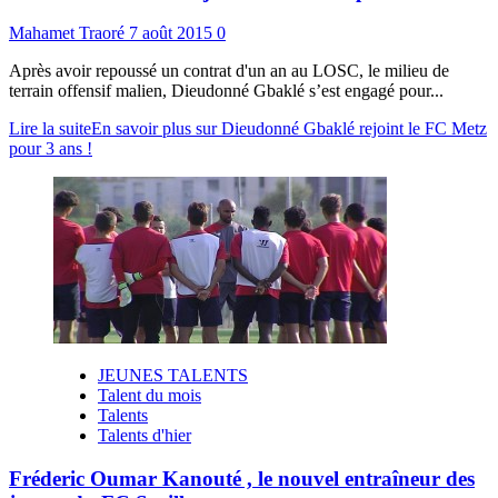
Mahamet Traoré
7 août 2015
0
Après avoir repoussé un contrat d'un an au LOSC, le milieu de
terrain offensif malien, Dieudonné Gbaklé s’est engagé pour...
Lire la suite
En savoir plus sur Dieudonné Gbaklé rejoint le FC Metz
pour 3 ans !
JEUNES TALENTS
Talent du mois
Talents
Talents d'hier
Fréderic Oumar Kanouté , le nouvel entraîneur des