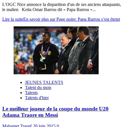
L'OGC Nice annonce la disparition d'un de ses anciens attaquants,
le malien Keita Omar Barrou dit « Papa Barrou »...
Lire la suite
En savoir plus sur Page noire: Papa Barrou s’est éteint
JEUNES TALENTS
Talent du mois
Talents
Talents d'hier
Le meilleur joueur de la coupe du monde U20
Adama Traore en Messi
Mahamet Traoré
20 juin 2015
0