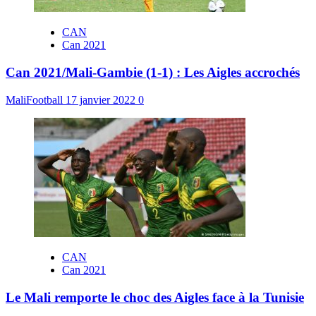
CAN
Can 2021
Can 2021/Mali-Gambie (1-1) : Les Aigles accrochés
MaliFootball
17 janvier 2022
0
CAN
Can 2021
Le Mali remporte le choc des Aigles face à la Tunisie