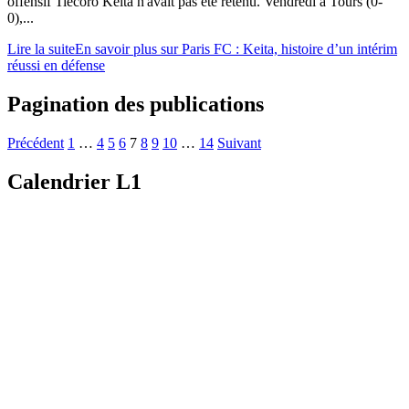
offensif Tiécoro Keita n'avait pas été retenu. Vendredi à Tours (0-
0),...
Lire la suite
En savoir plus sur Paris FC : Keita, histoire d’un intérim
réussi en défense
Pagination des publications
Précédent
1
…
4
5
6
7
8
9
10
…
14
Suivant
Calendrier L1