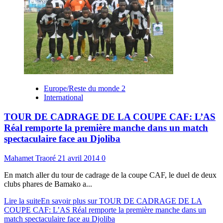
Europe/Reste du monde 2
International
TOUR DE CADRAGE DE LA COUPE CAF: L’AS
Réal remporte la première manche dans un match
spectaculaire face au Djoliba
Mahamet Traoré
21 avril 2014
0
En match aller du tour de cadrage de la coupe CAF, le duel de deux
clubs phares de Bamako a...
Lire la suite
En savoir plus sur TOUR DE CADRAGE DE LA
COUPE CAF: L’AS Réal remporte la première manche dans un
match spectaculaire face au Djoliba