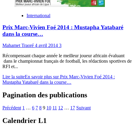
International
Prix Marc-Vivien Foé 2014 : Mustapha Yatabaré
dans la course…
Mahamet Traoré
4 avril 2014
3
Récompensant chaque année le meilleur joueur africain évaluant
dans le championnat français de football, les rédactions sportives de
RFI et...
Lire la suite
En savoir plus sur Prix Marc-Vivien Foé 2014 :
Mustapha Yatabaré dans la course…
Pagination des publications
Précédent
1
…
6
7
8
9
10
11
12
…
17
Suivant
Calendrier L1