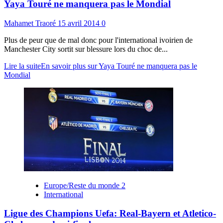
Yaya Touré ne manquera pas le Mondial
Mahamet Traoré
15 avril 2014
0
Plus de peur que de mal donc pour l'international ivoirien de
Manchester City sortit sur blessure lors du choc de...
Lire la suite
En savoir plus sur Yaya Touré ne manquera pas le
Mondial
Europe/Reste du monde 2
International
Ligue des Champions Uefa: Real-Bayern et Atletico-