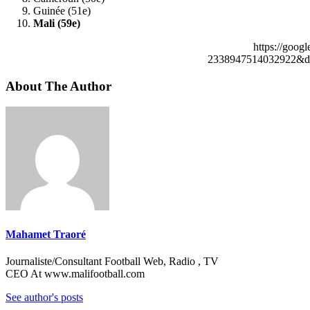
Guinée (51e)
Mali (59e)
https://goog
2338947514032922&de
About The Author
Mahamet Traoré
Journaliste/Consultant Football Web, Radio , TV
CEO At www.malifootball.com
See author's posts