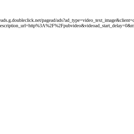
leads.g.doubleclick.net/pagead/ads?ad_type=video_text_image&client=
scription_url=http%3A%2F%2Fpubvideo&videoad_start_delay=0&m