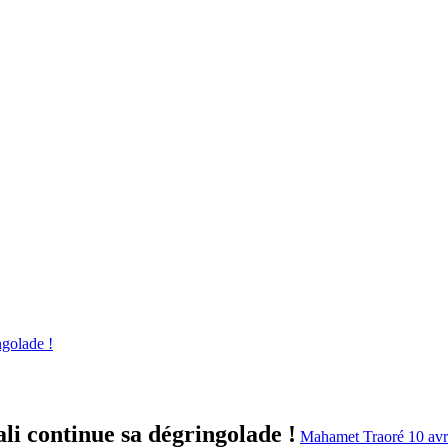
ngolade !
li continue sa dégringolade !
Mahamet Traoré
10 av