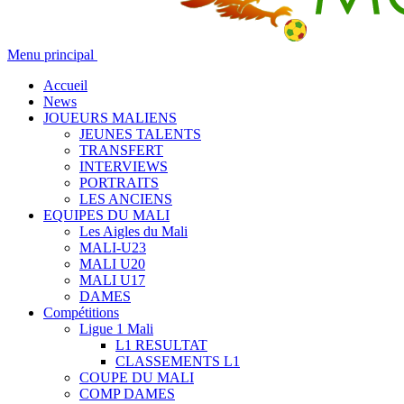
Menu principal
Accueil
News
JOUEURS MALIENS
JEUNES TALENTS
TRANSFERT
INTERVIEWS
PORTRAITS
LES ANCIENS
EQUIPES DU MALI
Les Aigles du Mali
MALI-U23
MALI U20
MALI U17
DAMES
Compétitions
Ligue 1 Mali
L1 RESULTAT
CLASSEMENTS L1
COUPE DU MALI
COMP DAMES