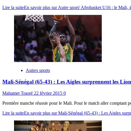
Lire la suite
En savoir plus sur Autre sport/ Afrobasket U16 : le Mali,
Autres sports
Mali-Sénégal (65-43) : Les Aigles surprennent les Lion
Mahamet Traoré
22 février 2015
0
Première manche réussie pour le Mali. Pour le match aller comptant pou
Lire la suite
En savoir plus sur Mali-Sénégal (65-43) : Les Aigles surp