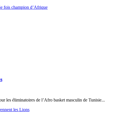
 4e fois champion d’Afrique
s
r les éliminatoires de l’Afro basket masculin de Tunisie...
rennent les Lions