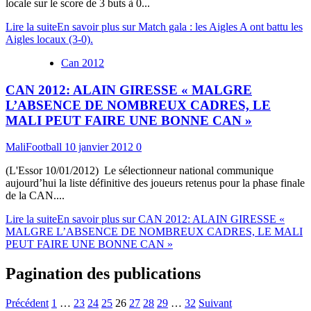
locale sur le score de 3 buts à 0...
Lire la suite
En savoir plus sur Match gala : les Aigles A ont battu les
Aigles locaux (3-0).
Can 2012
CAN 2012: ALAIN GIRESSE « MALGRE
L’ABSENCE DE NOMBREUX CADRES, LE
MALI PEUT FAIRE UNE BONNE CAN »
MaliFootball
10 janvier 2012
0
(L'Essor 10/01/2012) Le sélectionneur national communique
aujourd’hui la liste définitive des joueurs retenus pour la phase finale
de la CAN....
Lire la suite
En savoir plus sur CAN 2012: ALAIN GIRESSE «
MALGRE L’ABSENCE DE NOMBREUX CADRES, LE MALI
PEUT FAIRE UNE BONNE CAN »
Pagination des publications
Précédent
1
…
23
24
25
26
27
28
29
…
32
Suivant