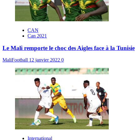
CAN
Can 2021
Le Mali remporte le choc des Aigles face à la Tunisie
MaliFootball
12 janvier 2022
0
International