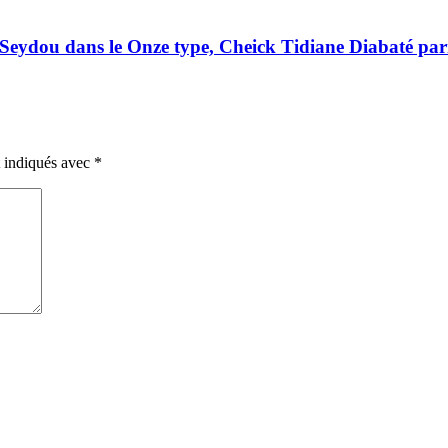
eydou dans le Onze type, Cheick Tidiane Diabaté par
t indiqués avec
*