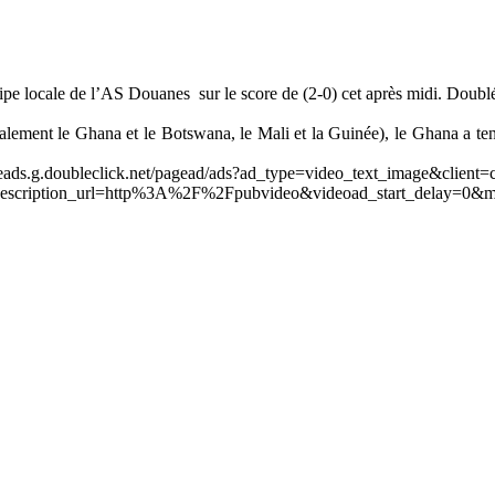
ipe locale de l’AS Douanes sur le score de (2-0) cet après midi. Doubl
ement le Ghana et le Botswana, le Mali et la Guinée), le Ghana a tenu
leads.g.doubleclick.net/pagead/ads?ad_type=video_text_image&client=
scription_url=http%3A%2F%2Fpubvideo&videoad_start_delay=0&m