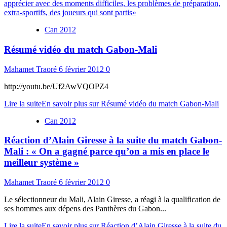
apprécier avec des moments difficiles, les problèmes de préparation,
extra-sportifs, des joueurs qui sont partis»
Can 2012
Résumé vidéo du match Gabon-Mali
Mahamet Traoré
6 février 2012
0
http://youtu.be/Uf2AwVQOPZ4
Lire la suite
En savoir plus sur Résumé vidéo du match Gabon-Mali
Can 2012
Réaction d’Alain Giresse à la suite du match Gabon-
Mali : « On a gagné parce qu’on a mis en place le
meilleur système »
Mahamet Traoré
6 février 2012
0
Le sélectionneur du Mali, Alain Giresse, a réagi à la qualification de
ses hommes aux dépens des Panthères du Gabon...
Lire la suite
En savoir plus sur Réaction d’Alain Giresse à la suite du