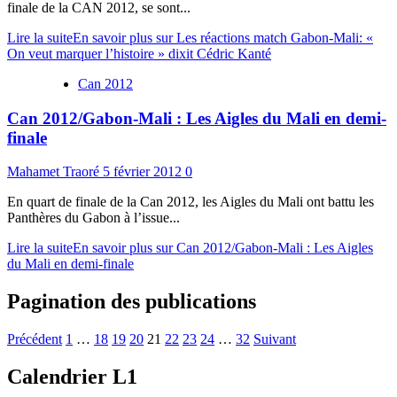
finale de la CAN 2012, se sont...
Lire la suite
En savoir plus sur Les réactions match Gabon-Mali: «
On veut marquer l’histoire » dixit Cédric Kanté
Can 2012
Can 2012/Gabon-Mali : Les Aigles du Mali en demi-
finale
Mahamet Traoré
5 février 2012
0
En quart de finale de la Can 2012, les Aigles du Mali ont battu les
Panthères du Gabon à l’issue...
Lire la suite
En savoir plus sur Can 2012/Gabon-Mali : Les Aigles
du Mali en demi-finale
Pagination des publications
Précédent
1
…
18
19
20
21
22
23
24
…
32
Suivant
Calendrier L1