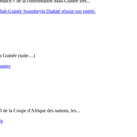
atch » de la confrontation Mali-Guinée lors...
ali-Guinée Soumbeyla Diakité réussit son entrée.
 la Guinée (suite…)
Images
 de la Coupe d'Afrique des nations, les...
ée