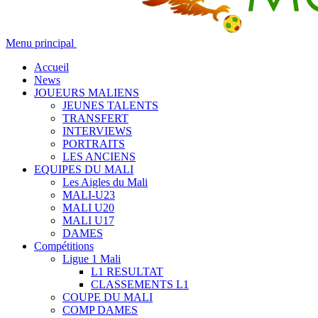
Menu principal
Accueil
News
JOUEURS MALIENS
JEUNES TALENTS
TRANSFERT
INTERVIEWS
PORTRAITS
LES ANCIENS
EQUIPES DU MALI
Les Aigles du Mali
MALI-U23
MALI U20
MALI U17
DAMES
Compétitions
Ligue 1 Mali
L1 RESULTAT
CLASSEMENTS L1
COUPE DU MALI
COMP DAMES