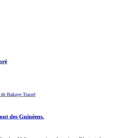
oré
 de Bakaye Traoré
bout des Guinéens.