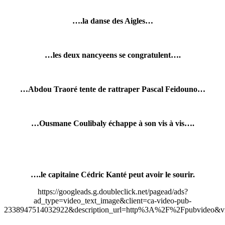
….la danse des Aigles…
…les deux nancyeens se congratulent….
…Abdou Traoré tente de rattraper Pascal Feidouno…
…Ousmane Coulibaly échappe à son vis à vis….
….le capitaine Cédric Kanté peut avoir le sourir.
https://googleads.g.doubleclick.net/pagead/ads?
ad_type=video_text_image&client=ca-video-pub-
2338947514032922&description_url=http%3A%2F%2Fpubvideo&vi