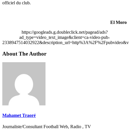
officiel du club.
El Moro
https://googleads.g.doubleclick.net/pagead/ads?
ad_type=video_text_image&client=ca-video-pub-
2338947514032922&description_url=http%3A%2F%2Fpubvideo&vi
About The Author
Mahamet Traoré
Journaliste/Consultant Football Web, Radio , TV