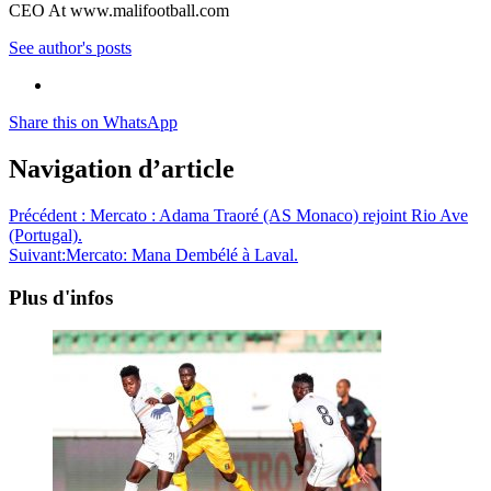
CEO At www.malifootball.com
See author's posts
Share this on WhatsApp
Navigation d’article
Précédent :
Mercato : Adama Traoré (AS Monaco) rejoint Rio Ave
(Portugal).
Suivant:
Mercato: Mana Dembélé à Laval.
Plus d'infos