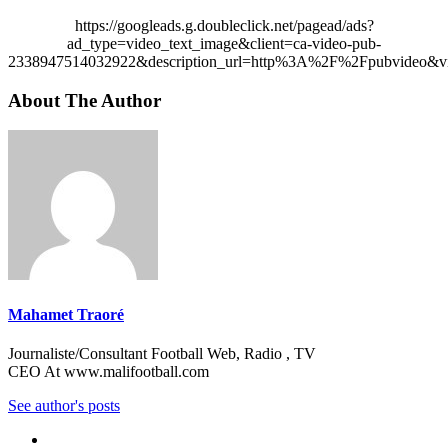
https://googleads.g.doubleclick.net/pagead/ads?
ad_type=video_text_image&client=ca-video-pub-
2338947514032922&description_url=http%3A%2F%2Fpubvideo&vi
About The Author
Mahamet Traoré
Journaliste/Consultant Football Web, Radio , TV
CEO At www.malifootball.com
See author's posts