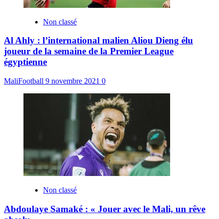
Non classé
Al Ahly : l’international malien Aliou Dieng élu
joueur de la semaine de la Premier League
égyptienne
MaliFootball
9 novembre 2021
0
Non classé
Abdoulaye Samaké : « Jouer avec le Mali, un rêve