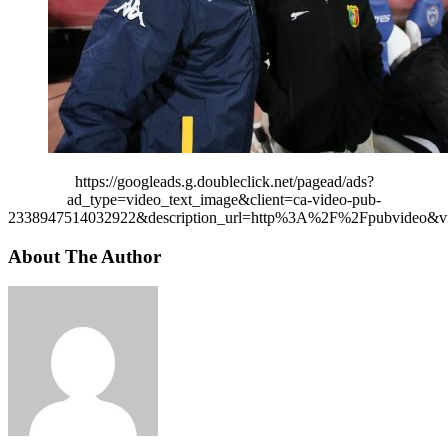
https://googleads.g.doubleclick.net/pagead/ads?
ad_type=video_text_image&client=ca-video-pub-
2338947514032922&description_url=http%3A%2F%2Fpubvideo&vi
About The Author