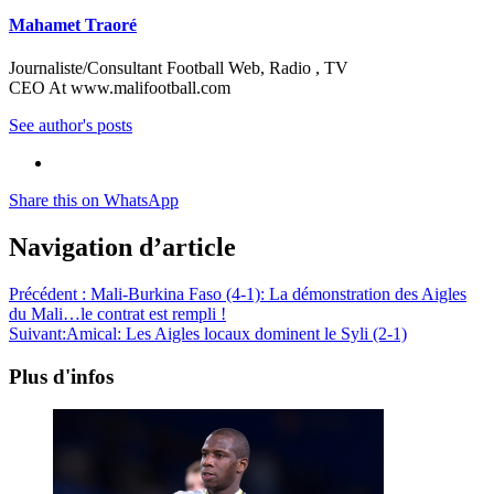
Mahamet Traoré
Journaliste/Consultant Football Web, Radio , TV
CEO At www.malifootball.com
See author's posts
Share this on WhatsApp
Navigation d’article
Précédent :
Mali-Burkina Faso (4-1): La démonstration des Aigles
du Mali…le contrat est rempli !
Suivant:
Amical: Les Aigles locaux dominent le Syli (2-1)
Plus d'infos