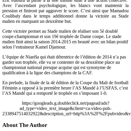
Eric établira la parité à la 88è minute suite à une action collective.
Avec l’ascendant psychologique, les blancs vont maintenir la
pression et finiront par aggraver le score. C’est ainsi que Mamadou
Coulibaly dans le temps additionnel donne la victoire au Stade
malien en marquant un deuxième but.
Cette victoire permet au Stade malien de réaliser son 5è doublé
coupe-championnat et son 19è trophée de Dame coupe. Le stade
malien finit ainsi la saison 2014-2015 en beauté avec un bilan positif
selon l’entraineur Kamel Djamour.
L’équipe de Niaréla qui était détentrice de l’édition de 2014 n’a pas
garder son trophée, elle va se contenter de sa deuxième place au
championnat national presque acquise qui est synonyme de
qualification à la ligue des champions de la CAF.
En prelude, la finale de la 4è édition de la Coupe du Mali de football
Féminin a opposé à la première heure l’AS Mandé à l’USFAS, c’est
l’AS Mandé qui a remporté le trophée en s’imposant 1-0.
https://googleads.g.doubleclick.net/pagead/ads?
ad_type=video_text_image&client=ca-video-pub-
2338947514032922&description_url=http%3A%2F%2Fpubvideo&vi
About The Author