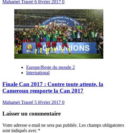
Mahamet Traoré
6 février 2017
0
Europe/Reste du monde 2
International
Finale Can 2017 : Contre toute attente, la
Cameroun remporte la Can 2017
Mahamet Traoré
5 février 2017
0
Laisser un commentaire
Votre adresse e-mail ne sera pas publiée.
Les champs obligatoires
sont indiqués avec
*