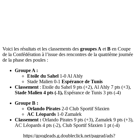
Voici les résultats et les classements des
groupes A
et
B
en Coupe
de la Confédération à l’issue des rencontres de la quatrième journée
de la phase des poules :
Groupe A :
Etoile du Sahel
1-0 Al Ahly
Stade Malien 0-1
Espérance de Tunis
Classement
: Etoile du Sahel 9 pts (+2), Al Ahly 7 pts (+3),
Stade Malien 4 pts (-1),
Espérance de Tunis 3 pts (-4)
Groupe B :
Orlando Pirates
2-0 Club Sportif Sfaxien
AC Léopards
1-0 Zamalek
Classement :
Orlando Pirates 9 pts (+3), Zamalek 9 pts (+3),
AC Léopards 4 pts (-2), Club Sportif Sfaxien 1 pt (-4)
https://googleads.g.doubleclick.net/pagead/ads?