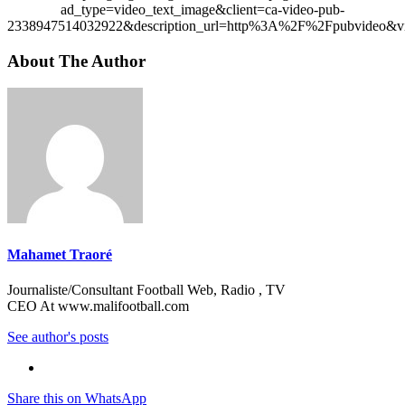
ad_type=video_text_image&client=ca-video-pub-
2338947514032922&description_url=http%3A%2F%2Fpubvideo&vi
About The Author
Mahamet Traoré
Journaliste/Consultant Football Web, Radio , TV
CEO At www.malifootball.com
See author's posts
Share this on WhatsApp