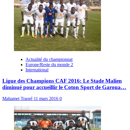
Actualité du championnat
Europe/Reste du monde 2
International
Ligue des Champions CAF 2016: Le Stade Malien
diminué pour accueillir le Coton Sport de Garoua…
Mahamet Traoré
11 mars 2016
0