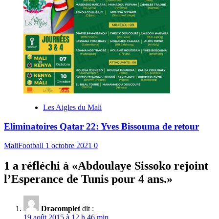
Les Aigles du Mali
Eliminatoires Qatar 22: Yves Bissouma de retour
MaliFootball
1 octobre 2021
0
1 a réfléchi à «
Abdoulaye Sissoko rejoint
l’Esperance de Tunis pour 4 ans.
»
Dracomplet
dit :
19 août 2015 à 12 h 46 min