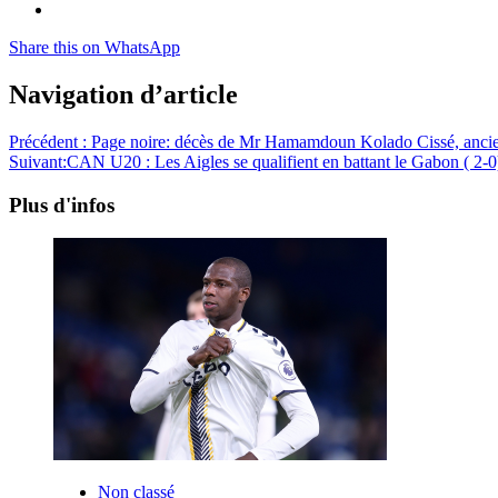
Share this on WhatsApp
Navigation d’article
Précédent :
Page noire: décès de Mr Hamamdoun Kolado Cissé, ancien
Suivant:
CAN U20 : Les Aigles se qualifient en battant le Gabon ( 2-0
Plus d'infos
Non classé