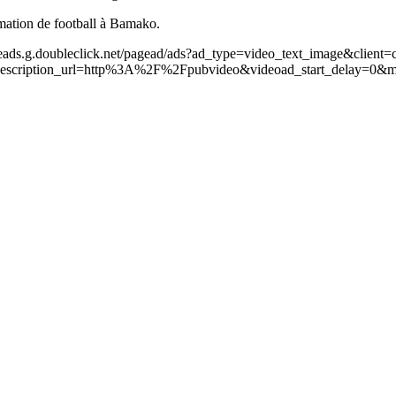
mation de football à Bamako.
leads.g.doubleclick.net/pagead/ads?ad_type=video_text_image&client=
scription_url=http%3A%2F%2Fpubvideo&videoad_start_delay=0&m