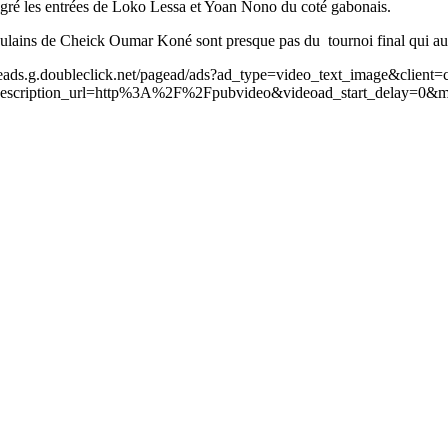
algré les entrées de Loko Lessa et Yoan Nono du coté gabonais.
lains de Cheick Oumar Koné sont presque pas du tournoi final qui aur
leads.g.doubleclick.net/pagead/ads?ad_type=video_text_image&client=
scription_url=http%3A%2F%2Fpubvideo&videoad_start_delay=0&m