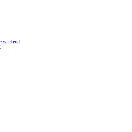
 ce weekend
K