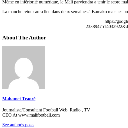
Même en infériorité numérique, le Mali parviendra a tenir le score m
La manche retour aura lieu dans deux semaines à Bamako mais les pou
https://goog
2338947514032922&de
About The Author
Mahamet Traoré
Journaliste/Consultant Football Web, Radio , TV
CEO At www.malifootball.com
See author's posts