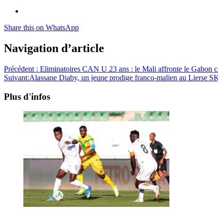
Share this on WhatsApp
Navigation d’article
Précédent :
Eliminatoires CAN U 23 ans : le Mali affronte le Gabon
Suivant:
Alassane Diaby, un jeune prodige franco-malien au Lierse S
Plus d'infos