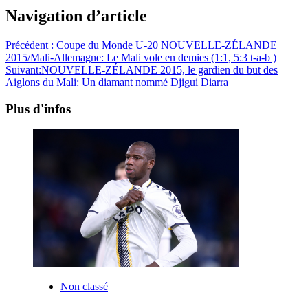
Navigation d’article
Précédent :
Coupe du Monde U-20 NOUVELLE-ZÉLANDE
2015/Mali-Allemagne: Le Mali vole en demies (1:1, 5:3 t-a-b )
Suivant:
NOUVELLE-ZÉLANDE 2015, le gardien du but des
Aiglons du Mali: Un diamant nommé Djigui Diarra
Plus d'infos
Non classé