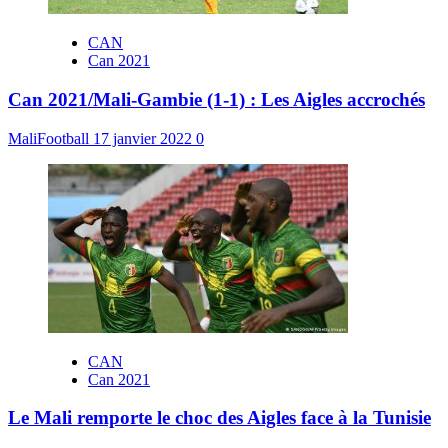
CAN
Can 2021
Can 2021/Mali-Gambie (1-1) : Les Aigles accrochés
MaliFootball
17 janvier 2022
0
CAN
Can 2021
Le Mali remporte le choc des Aigles face à la Tunisie