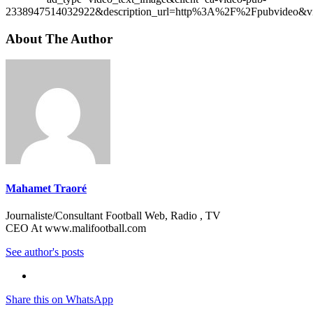
2338947514032922&description_url=http%3A%2F%2Fpubvideo&vi
About The Author
Mahamet Traoré
Journaliste/Consultant Football Web, Radio , TV
CEO At www.malifootball.com
See author's posts
Share this on WhatsApp