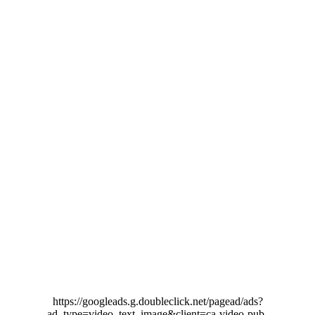
https://googleads.g.doubleclick.net/pagead/ads?
ad_type=video_text_image&client=ca-video-pub-