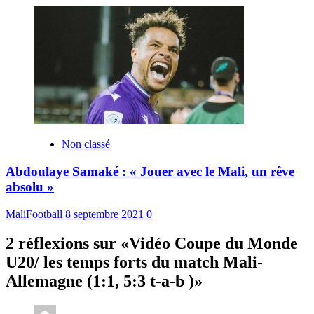
Non classé
Abdoulaye Samaké : « Jouer avec le Mali, un rêve
absolu »
MaliFootball
8 septembre 2021
0
2 réflexions sur «
Vidéo Coupe du Monde
U20/ les temps forts du match Mali-
Allemagne (1:1, 5:3 t-a-b )
»