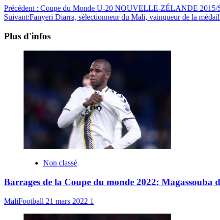
Précédent :
Coupe du Monde U-20 NOUVELLE-ZÉLANDE 2015/Serbie-Ma
Suivant:
Fanyeri Diarra, sélectionneur du Mali, vainqueur de la méda
Plus d'infos
Non classé
Barrages de la Coupe du monde 2022: Magassouba dévoi
MaliFootball
21 mars 2022
1