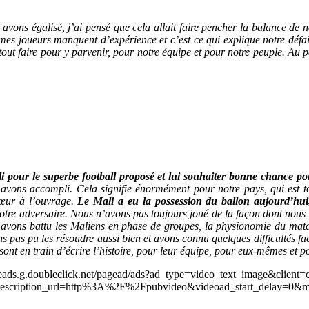
vons égalisé, j’ai pensé que cela allait faire pencher la balance de n
mes joueurs manquent d’expérience et c’est ce qui explique notre défait
tout faire pour y parvenir, pour notre équipe et pour notre peuple. Au 
ali pour le superbe football proposé et lui souhaiter bonne chance po
s avons accompli. Cela signifie énormément pour notre pays, qui est t
œur à l’ouvrage.
Le Mali a eu la possession du ballon aujourd’hui
e adversaire. Nous n’avons pas toujours joué de la façon dont nous le
s avons battu les Maliens en phase de groupes, la physionomie du mat
s pas pu les résoudre aussi bien et avons connu quelques difficultés fac
sont en train d’écrire l’histoire, pour leur équipe, pour eux-mêmes et p
leads.g.doubleclick.net/pagead/ads?ad_type=video_text_image&client=
scription_url=http%3A%2F%2Fpubvideo&videoad_start_delay=0&m