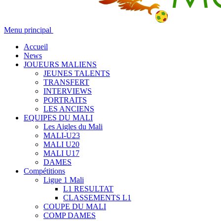
Menu principal
Accueil
News
JOUEURS MALIENS
JEUNES TALENTS
TRANSFERT
INTERVIEWS
PORTRAITS
LES ANCIENS
EQUIPES DU MALI
Les Aigles du Mali
MALI-U23
MALI U20
MALI U17
DAMES
Compétitions
Ligue 1 Mali
L1 RESULTAT
CLASSEMENTS L1
COUPE DU MALI
COMP DAMES