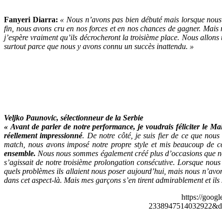
Fanyeri Diarra:
« Nous n’avons pas bien débuté mais lorsque nous a
fin, nous avons cru en nos forces et en nos chances de gagner. Mais 
j’espère vraiment qu’ils décrocheront la troisième place. Nous allons 
surtout parce que nous y avons connu un succès inattendu. »
Veljko Paunovic, sélectionneur de la Serbie
« Avant de parler de notre performance, je voudrais féliciter le M
réellement impressionné
. De notre côté, je suis fier de ce que nou
match, nous avons imposé notre propre style et mis beaucoup de c
ensemble.
Nous nous sommes également créé plus d’occasions que notr
s’agissait de notre troisième prolongation consécutive. Lorsque nou
quels problèmes ils allaient nous poser aujourd’hui, mais nous n’avon
dans cet aspect-là. Mais mes garçons s’en tirent admirablement et ils 
https://goog
2338947514032922&de