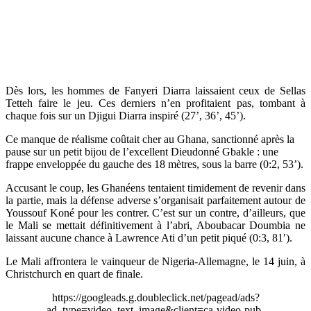
Dès lors, les hommes de Fanyeri Diarra laissaient ceux de Sellas
Tetteh faire le jeu. Ces derniers n’en profitaient pas, tombant à
chaque fois sur un Djigui Diarra inspiré (27’, 36’, 45’).
Ce manque de réalisme coûtait cher au Ghana, sanctionné après la
pause sur un petit bijou de l’excellent Dieudonné Gbakle : une
frappe enveloppée du gauche des 18 mètres, sous la barre (0:2, 53’).
Accusant le coup, les Ghanéens tentaient timidement de revenir dans
la partie, mais la défense adverse s’organisait parfaitement autour de
Youssouf Koné pour les contrer. C’est sur un contre, d’ailleurs, que
le Mali se mettait définitivement à l’abri, Aboubacar Doumbia ne
laissant aucune chance à Lawrence Ati d’un petit piqué (0:3, 81′).
Le Mali affrontera le vainqueur de Nigeria-Allemagne, le 14 juin, à
Christchurch en quart de finale.
https://googleads.g.doubleclick.net/pagead/ads?
ad_type=video_text_image&client=ca-video-pub-