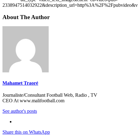
2338947514032922&description_url=http%3A%2F%2Fpubvideo&vi
About The Author
Mahamet Traoré
Journaliste/Consultant Football Web, Radio , TV
CEO At www.malifootball.com
See author's posts
Share this on WhatsApp