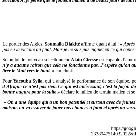
sélection A, je pense que le football malien a de beaux jours devant l
Le portier des Aigles,
Soumaila Diakité
affirme quant à lui :
«
Après 
pas eu la victoire au final. Mais je ne suis pas inquiet en ce qui conc
Selon lui, le nouveau sélectionneur
Alain Giresse
est capable d’emme
n’y a aucune raison que cela ne fonctionne pas. J’espère qu’on au
tirer le Mali vers le haut.
»
conclut-il.
Pour
Yacouba Sylla,
qui a analysé la performance de son équipe, pen
d’Afrique ce n’est pas rien. Ce qui est intéressant, c’est la façon 
bonne augure pour la suite
»
déclare le milieu de terrain malien et se
»
On a une équipe qui a un bon potentiel et surtout avec de jeunes j
maison, on va essayer de jouer nos chances à fond et après on verra
https://goog
2338947514032922&de