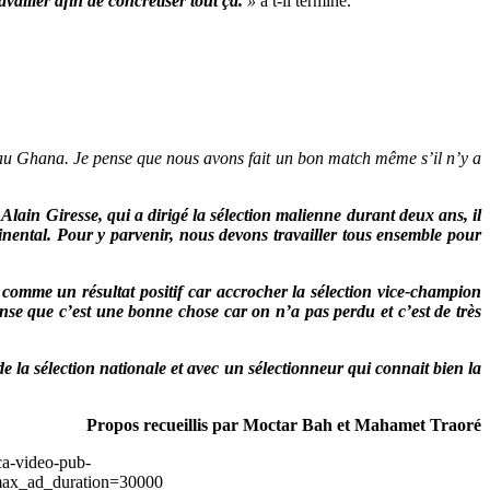
vailler afin de concrétiser tout ça.
»
a t-il terminé.
e au Ghana. Je pense que nous avons fait un bon match même s’il n’y a
lain Giresse, qui a dirigé la sélection malienne durant deux ans, il
nental. Pour y parvenir, nous devons travailler tous ensemble pour
comme un résultat positif car accrocher la sélection vice-champion
pense que c’est une bonne chose car on n’a pas perdu et c’est de très
de la sélection nationale et avec un sélectionneur qui connait bien la
Propos recueillis par Moctar Bah et Mahamet Traoré
ca-video-pub-
ax_ad_duration=30000