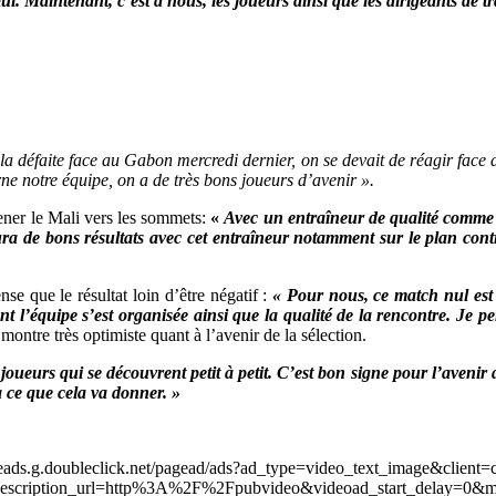
ui. Maintenant, c’est à nous, les joueurs ainsi que les dirigeants de tra
la défaite face au Gabon mercredi dernier, on se devait de réagir fac
erne notre équipe, on a de très bons joueurs d’avenir ».
ner le Mali vers les sommets:
«
Avec un entraîneur de qualité comme A
ra de bons résultats avec cet entraîneur notamment sur le plan conti
se que le résultat loin d’être négatif :
« Pour nous, ce match nul est 
dont l’équipe s’est organisée ainsi que la qualité de la rencontre. Je 
 montre très optimiste quant à l’avenir de la sélection.
oueurs qui se découvrent petit à petit. C’est bon signe pour l’avenir 
 ce que cela va donner. »
leads.g.doubleclick.net/pagead/ads?ad_type=video_text_image&client=
scription_url=http%3A%2F%2Fpubvideo&videoad_start_delay=0&m