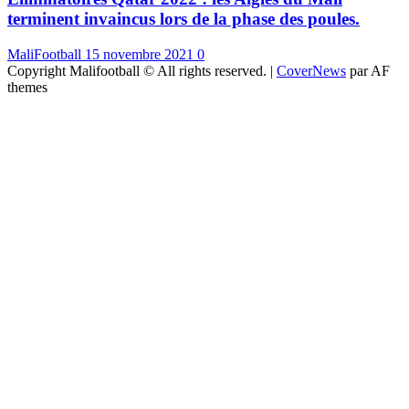
terminent invaincus lors de la phase des poules.
MaliFootball
15 novembre 2021
0
Copyright Malifootball © All rights reserved.
|
CoverNews
par AF
themes