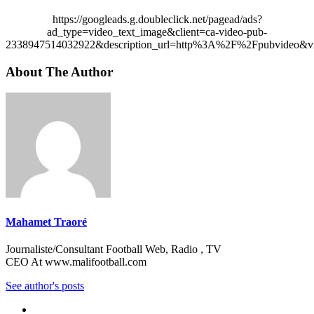
https://googleads.g.doubleclick.net/pagead/ads?
ad_type=video_text_image&client=ca-video-pub-
2338947514032922&description_url=http%3A%2F%2Fpubvideo&vi
About The Author
Mahamet Traoré
Journaliste/Consultant Football Web, Radio , TV
CEO At www.malifootball.com
See author's posts