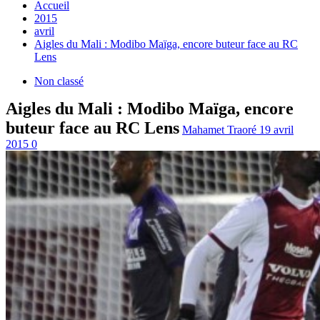
Accueil
2015
avril
Aigles du Mali : Modibo Maïga, encore buteur face au RC
Lens
Non classé
Aigles du Mali : Modibo Maïga, encore
buteur face au RC Lens
Mahamet Traoré
19 avril
2015
0