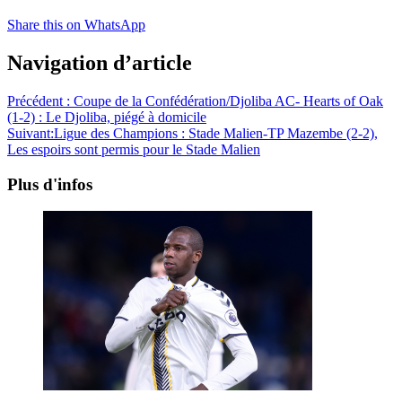
Share this on WhatsApp
Navigation d’article
Précédent :
Coupe de la Confédération/Djoliba AC- Hearts of Oak
(1-2) : Le Djoliba, piégé à domicile
Suivant:
Ligue des Champions : Stade Malien-TP Mazembe (2-2),
Les espoirs sont permis pour le Stade Malien
Plus d'infos