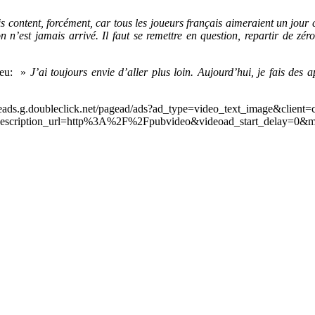
is content, forcément, car tous les joueurs français aimeraient un jour
on n’est jamais arrivé. Il faut se remettre en question, repartir de 
 jeu: »
J’ai toujours envie d’aller plus loin. Aujourd’hui, je fais des
leads.g.doubleclick.net/pagead/ads?ad_type=video_text_image&client=
scription_url=http%3A%2F%2Fpubvideo&videoad_start_delay=0&m