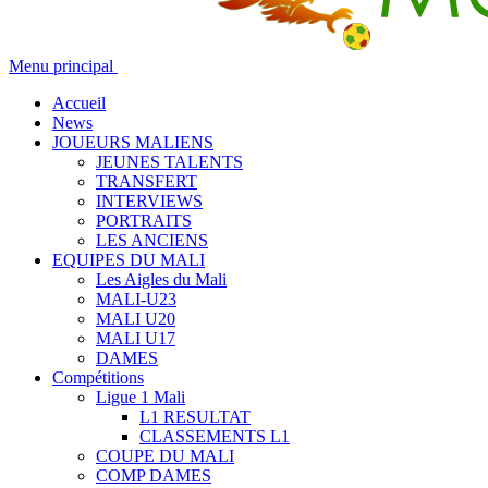
Menu principal
Accueil
News
JOUEURS MALIENS
JEUNES TALENTS
TRANSFERT
INTERVIEWS
PORTRAITS
LES ANCIENS
EQUIPES DU MALI
Les Aigles du Mali
MALI-U23
MALI U20
MALI U17
DAMES
Compétitions
Ligue 1 Mali
L1 RESULTAT
CLASSEMENTS L1
COUPE DU MALI
COMP DAMES