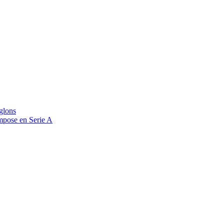
glons
mpose en Serie A