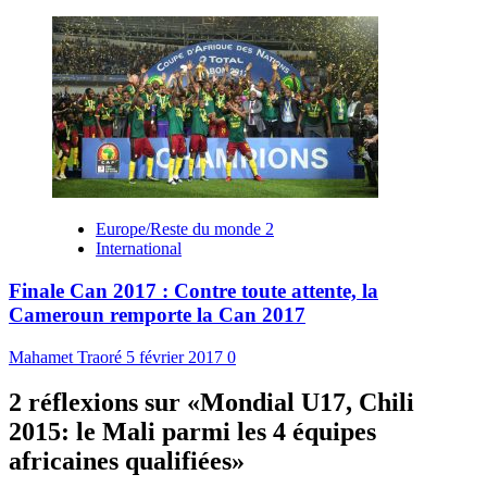
Europe/Reste du monde 2
International
Finale Can 2017 : Contre toute attente, la
Cameroun remporte la Can 2017
Mahamet Traoré
5 février 2017
0
2 réflexions sur «
Mondial U17, Chili
2015: le Mali parmi les 4 équipes
africaines qualifiées
»