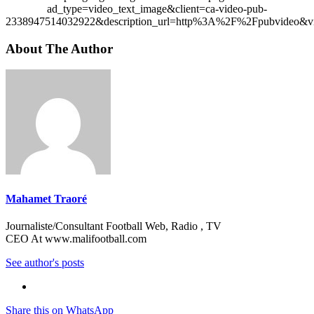
ad_type=video_text_image&client=ca-video-pub-
2338947514032922&description_url=http%3A%2F%2Fpubvideo&vi
About The Author
Mahamet Traoré
Journaliste/Consultant Football Web, Radio , TV
CEO At www.malifootball.com
See author's posts
Share this on WhatsApp