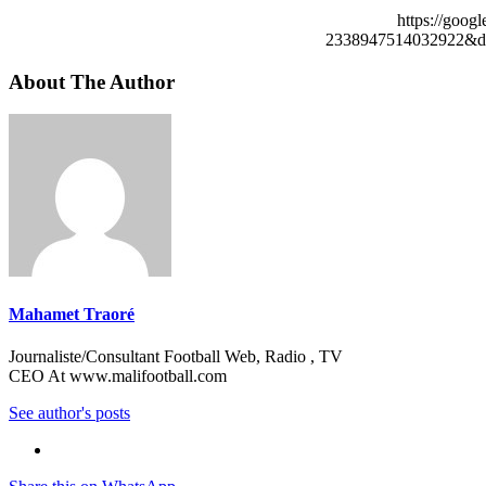
https://goog
2338947514032922&de
About The Author
Mahamet Traoré
Journaliste/Consultant Football Web, Radio , TV
CEO At www.malifootball.com
See author's posts