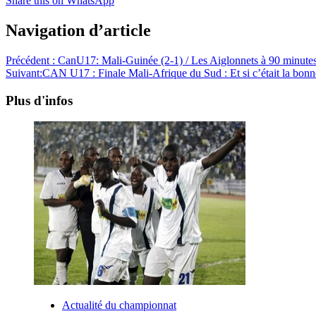
Share this on WhatsApp
Navigation d’article
Précédent :
CanU17: Mali-Guinée (2-1) / Les Aiglonnets à 90 minutes
Suivant:
CAN U17 : Finale Mali-Afrique du Sud : Et si c’était la bonn
Plus d'infos
Actualité du championnat