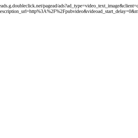
leads.g.doubleclick.net/pagead/ads?ad_type=video_text_image&client=
scription_url=http%3A%2F%2Fpubvideo&videoad_start_delay=0&m