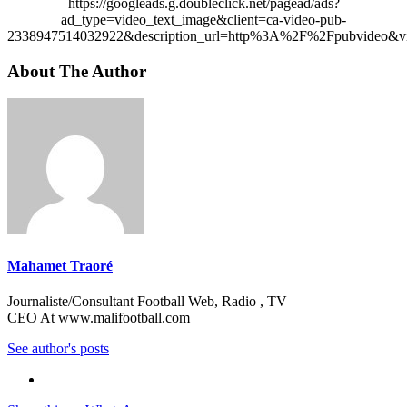
https://googleads.g.doubleclick.net/pagead/ads?
ad_type=video_text_image&client=ca-video-pub-
2338947514032922&description_url=http%3A%2F%2Fpubvideo&vi
About The Author
Mahamet Traoré
Journaliste/Consultant Football Web, Radio , TV
CEO At www.malifootball.com
See author's posts