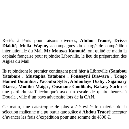
Restés à Paris pour raisons diverses,
Abdou Traoré, Drissa
Diakité, Molla Wagué,
accompagnés du chargé de compétition
internationale du Mali
Mr Moussa Kanouté
, ont quitté ce matin la
capitale française pour rejoindre Libreville, le lieu de préparation des
Aigles du Mali.
Ils rejoindront le premier contingent parti hier à Libreville (
Sambou
Yatabare , Mustapha Yatabare , Fousseyni Diawara , Tongo
Hamed Doumbia , Yacouba Sylla , Abdoulaye Diaby , Sigamary
Diarra, Modibo Maiga , Ousmane Coulibaly, Bakary Sacko
et
une parti du staff technique) avec un escale de quatre heures à
Douala , ville d’un pays adversaire lors de la CAN.
Ce matin, une catastrophe de plus a été évité: le matériel de la
sélection malienne n’a pu partir que grâce à
Abdou Traoré
accepter
d’avancer les frais d’expédition pour une somme de 4800 €.