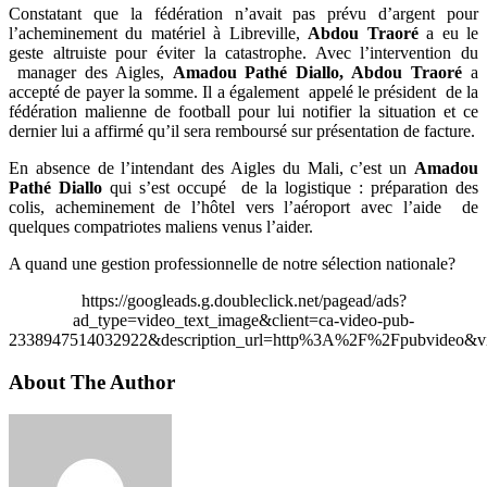
Constatant que la fédération n’avait pas prévu d’argent pour
l’acheminement du matériel à Libreville,
Abdou Traoré
a eu le
geste altruiste pour éviter la catastrophe. Avec l’intervention du
manager des Aigles,
Amadou Pathé Diallo, Abdou Traoré
a
accepté de payer la somme. Il a également appelé le président de la
fédération malienne de football pour lui notifier la situation et ce
dernier lui a affirmé qu’il sera remboursé sur présentation de facture.
En absence de l’intendant des Aigles du Mali, c’est un
Amadou
Pathé Diallo
qui s’est occupé de la logistique : préparation des
colis, acheminement de l’hôtel vers l’aéroport avec l’aide de
quelques compatriotes maliens venus l’aider.
A quand une gestion professionnelle de notre sélection nationale?
https://googleads.g.doubleclick.net/pagead/ads?
ad_type=video_text_image&client=ca-video-pub-
2338947514032922&description_url=http%3A%2F%2Fpubvideo&vi
About The Author