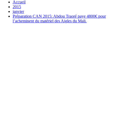
Accueil
2015
janvier
Préparation CAN 2015: Abdou Traoré paye 4800€ pour
l’acheminent du matériel des Aigles du Mali.