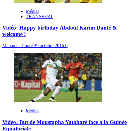
Médias
TRANSFERT
Vidéo: Happy birthday Abdoul Karim Danté &
welcome !
Mahamet Traoré
29 octobre 2016
0
Médias
Vidéo: But de Moustapha Yatabaré face à la Guinée
Equatoriale