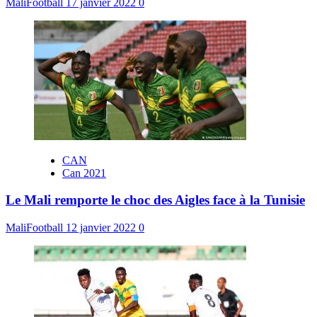
MaliFootball
17 janvier 2022
0
CAN
Can 2021
Le Mali remporte le choc des Aigles face à la Tunisie
MaliFootball
12 janvier 2022
0