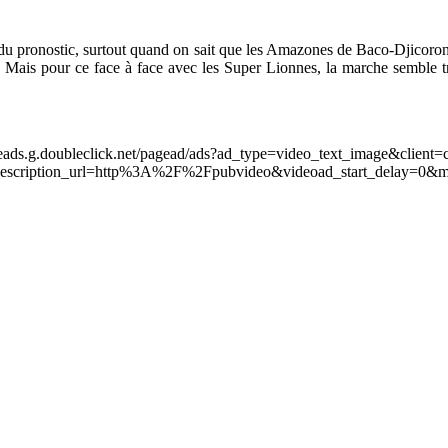
 du pronostic, surtout quand on sait que les Amazones de Baco-Djicoroni
Mais pour ce face à face avec les Super Lionnes, la marche semble tro
leads.g.doubleclick.net/pagead/ads?ad_type=video_text_image&client=
scription_url=http%3A%2F%2Fpubvideo&videoad_start_delay=0&m