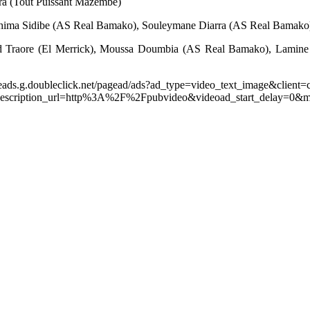
ra (Tout Puissant Mazembe)
hima Sidibe (AS Real Bamako), Souleymane Diarra (AS Real Bamako
 Traore (El Merrick), Moussa Doumbia (AS Real Bamako), Lamine 
leads.g.doubleclick.net/pagead/ads?ad_type=video_text_image&client=
scription_url=http%3A%2F%2Fpubvideo&videoad_start_delay=0&m