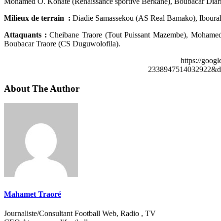
Mohamed O. Konate (Renaissance sportive Berkane), Boubacar Diar
Milieux de terrain :
Diadie Samassekou (AS Real Bamako), Iboura
Attaquants :
Cheibane Traore (Tout Puissant Mazembe), Mohamed
Boubacar Traore (CS Duguwolofila).
https://goog
2338947514032922&de
About The Author
Mahamet Traoré
Journaliste/Consultant Football Web, Radio , TV