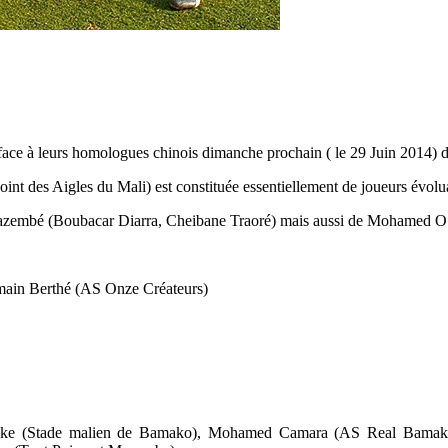
face à leurs homologues chinois dimanche prochain ( le 29 Juin 2014) d
nt des Aigles du Mali) est constituée essentiellement de joueurs évolu
azembé (Boubacar Diarra, Cheibane Traoré) mais aussi de Mohamed O 
main Berthé (AS Onze Créateurs)
amake (Stade malien de Bamako), Mohamed Camara (AS Real Bamako