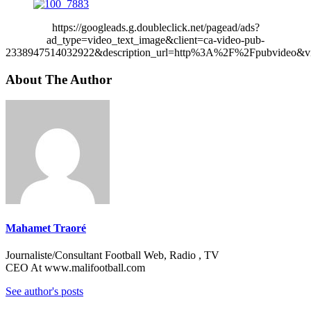
https://googleads.g.doubleclick.net/pagead/ads?
ad_type=video_text_image&client=ca-video-pub-
2338947514032922&description_url=http%3A%2F%2Fpubvideo&vi
About The Author
Mahamet Traoré
Journaliste/Consultant Football Web, Radio , TV
CEO At www.malifootball.com
See author's posts