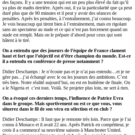
des façons. Il y a une tension qui est un peu plus élevé du fait qu’il
ya plus de maths derrière. Après oui, il ya la particularité que ça peut
duré plus que de 90 minutes et il peut y avoir des séances de
penalties. Après les penalties, à l’entraînement, j’ai connu beaucoup.
Je vois beaucoup qui tirent bien à l’entrainement, mais en rigolant
sans un spectateur au stade et ce qui n’est pas forcement quand un
stade est rempli. Mais on le prépare d’abord pour ceux qui sont
hâtent à le tiré.
On a entendu que des joueurs de l’équipe de France clament
haut et fort que l’objectif est d’être champion du monde. Est-ce
il a entendu en conférence de presse notamment ?
Didier Deschamps : Je n’écoute pas et je n’ai pas entendu…et je ne
gère pas…j’ai échangé avec le ou les joueurs des ambitions. C’est
très bien. Notre réalité aujourd’hui, on est en huitième de finale. On
a le Nigeria et c’est tout. Voilà. Se projeter plus loin, ne sert à rien.
On a évoqué ces derniers temps, l’influence de Patrice Evra
dans le groupe. Mais sportivement ou est ce que vous, vous
situerez dans le fil de son vécu en sélection et en club ?
Didier Deschamps : Il faut que je remonte très loin. Parce que je l’ai
connu à Monaco et il avait 22 ans. Après Patrick en compétiteur, je
crois il a commencé sa neuvième saisons à Manchester United.