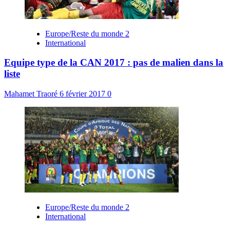
Europe/Reste du monde 2
International
Equipe type de la CAN 2017 : pas de malien dans la
liste
Mahamet Traoré
6 février 2017
0
Europe/Reste du monde 2
International