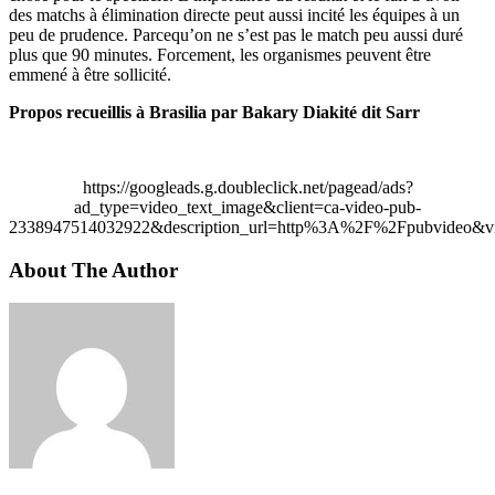
des matchs à élimination directe peut aussi incité les équipes à un
peu de prudence. Parcequ’on ne s’est pas le match peu aussi duré
plus que 90 minutes. Forcement, les organismes peuvent être
emmené à être sollicité.
Propos recueillis à Brasilia par Bakary Diakité dit Sarr
https://googleads.g.doubleclick.net/pagead/ads?
ad_type=video_text_image&client=ca-video-pub-
2338947514032922&description_url=http%3A%2F%2Fpubvideo&vi
About The Author