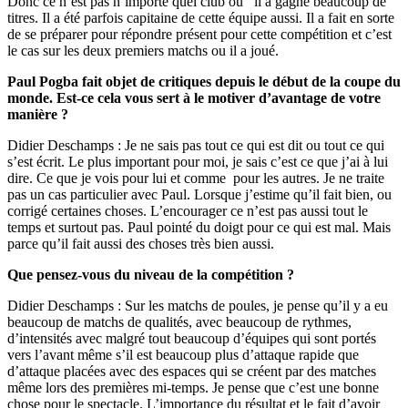
Donc ce n’est pas n’importe quel club où il a gagné beaucoup de
titres. Il a été parfois capitaine de cette équipe aussi. Il a fait en sorte
de se préparer pour répondre présent pour cette compétition et c’est
le cas sur les deux premiers matchs ou il a joué.
Paul Pogba fait objet de critiques depuis le début de la coupe du
monde. Est-ce cela vous sert à le motiver d’avantage de votre
manière ?
Didier Deschamps : Je ne sais pas tout ce qui est dit ou tout ce qui
s’est écrit. Le plus important pour moi, je sais c’est ce que j’ai à lui
dire. Ce que je vois pour lui et comme pour les autres. Je ne traite
pas un cas particulier avec Paul. Lorsque j’estime qu’il fait bien, ou
corrigé certaines choses. L’encourager ce n’est pas aussi tout le
temps et surtout pas. Paul pointé du doigt pour ce qui est mal. Mais
parce qu’il fait aussi des choses très bien aussi.
Que pensez-vous du niveau de la compétition ?
Didier Deschamps : Sur les matchs de poules, je pense qu’il y a eu
beaucoup de matchs de qualités, avec beaucoup de rythmes,
d’intensités avec malgré tout beaucoup d’équipes qui sont portés
vers l’avant même s’il est beaucoup plus d’attaque rapide que
d’attaque placées avec des espaces qui se créent par des matches
même lors des premières mi-temps. Je pense que c’est une bonne
chose pour le spectacle. L’importance du résultat et le fait d’avoir