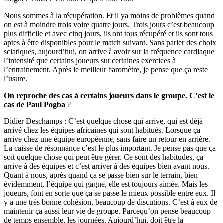
Nous sommes à la récupération. Et il ya moins de problèmes quand
on est à moindre trois voire quatre jours. Trois jours c’est beaucoup
plus difficile et avec cinq jours, ils ont tous récupéré et ils sont tous
aptes à être disponibles pour le match suivant. Sans parler des choix
sciatiques, aujourd’hui, on arrive à avoir sur la fréquence cardiaque
l’intensité que certains joueurs sur certaines exercices à
l’entrainement. Après le meilleur baromètre, je pense que ça reste
l’usure.
On reproche des cas à certains joueurs dans le groupe. C’est le
cas de Paul Pogba
?
Didier Deschamps : C’est quelque chose qui arrive, qui est déjà
arrivé chez les équipes africaines qui sont habitués. Lorsque ça
arrive chez une équipe européenne, sans faire un retour en arrière.
La caisse de résonnance c’est le plus important. Je pense pas que ça
soit quelque chose qui peut être gérer. Ce sont des habitudes, ça
arrive à des équipes et c’est arriver à des équipes bien avant nous.
Quant à nous, après quand ça se passe bien sur le terrain, bien
évidemment, l’équipe qui gagne, elle est toujours aimée. Mais les
joueurs, font en sorte que ça se passe le mieux possible entre eux. Il
y a une très bonne cohésion, beaucoup de discutions. C’est à eux de
maintenir ça aussi leur vie de groupe. Parcequ’on pense beaucoup
de temps ensemble, les journées. Aujourd’hui, doit être la