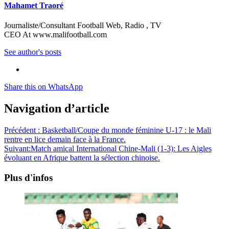
Mahamet Traoré
Journaliste/Consultant Football Web, Radio , TV
CEO At www.malifootball.com
See author's posts
Share this on WhatsApp
Navigation d’article
Précédent :
Basketball/Coupe du monde féminine U-17 : le Mali
rentre en lice demain face à la France.
Suivant:
Match amical International Chine-Mali (1-3): Les Aigles
évoluant en Afrique battent la sélection chinoise.
Plus d'infos