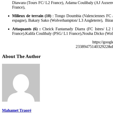
Diawara (Tours FC/ L2 France), Adama Coulibaly (AJ Auxerr
France),
Milieux de terrain (10)
: Tongo Doumbia (Valenciennes FC / 
espagne), Bakary Sako (Wolverhampton/ L3 Angleterre), Bira
Attaquants (6) :
Cheick Fantamady Diarra (FC Istres/ L2
France).Kalifa Coulibaly (PSG/ L1 France),Nouha Dicko (Wol
https://goog
2338947514032922&de
About The Author
Mahamet Traoré