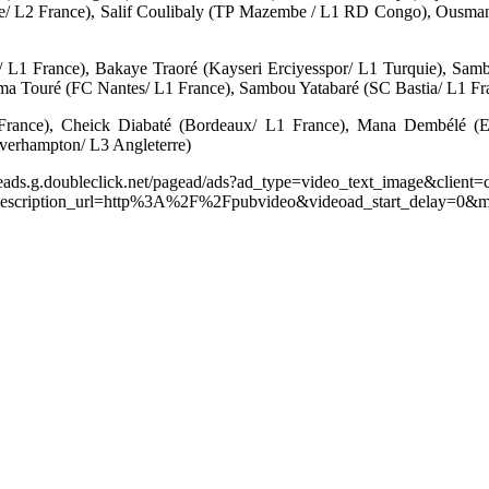
e/ L2 France), Salif Coulibaly (TP Mazembe / L1 RD Congo), Ousma
L1 France), Bakaye Traoré (Kayseri Erciyesspor/ L1 Turquie), Sam
ma Touré (FC Nantes/ L1 France), Sambou Yatabaré (SC Bastia/ L1 Fr
 France), Cheick Diabaté (Bordeaux/ L1 France), Mana Dembélé 
verhampton/ L3 Angleterre)
leads.g.doubleclick.net/pagead/ads?ad_type=video_text_image&client=
scription_url=http%3A%2F%2Fpubvideo&videoad_start_delay=0&m