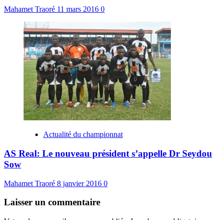
Mahamet Traoré
11 mars 2016
0
Actualité du championnat
AS Real: Le nouveau président s’appelle Dr Seydou
Sow
Mahamet Traoré
8 janvier 2016
0
Laisser un commentaire