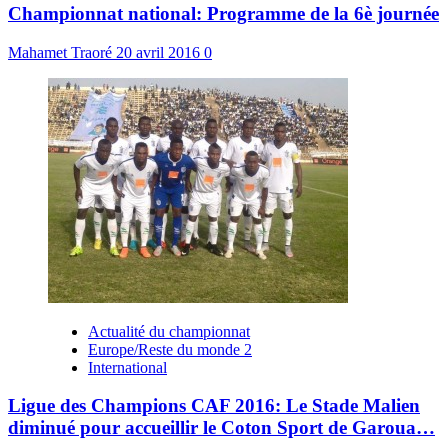
Championnat national: Programme de la 6è journée
Mahamet Traoré
20 avril 2016
0
Actualité du championnat
Europe/Reste du monde 2
International
Ligue des Champions CAF 2016: Le Stade Malien
diminué pour accueillir le Coton Sport de Garoua…