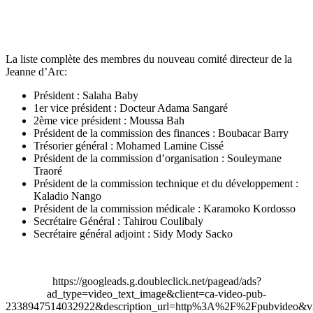
La liste complète des membres du nouveau comité directeur de la
Jeanne d’Arc:
Président : Salaha Baby
1er vice président : Docteur Adama Sangaré
2ème vice président : Moussa Bah
Président de la commission des finances : Boubacar Barry
Trésorier général : Mohamed Lamine Cissé
Président de la commission d’organisation : Souleymane
Traoré
Président de la commission technique et du développement :
Kaladio Nango
Président de la commission médicale : Karamoko Kordosso
Secrétaire Général : Tahirou Coulibaly
Secrétaire général adjoint : Sidy Mody Sacko
https://googleads.g.doubleclick.net/pagead/ads?
ad_type=video_text_image&client=ca-video-pub-
2338947514032922&description_url=http%3A%2F%2Fpubvideo&vi