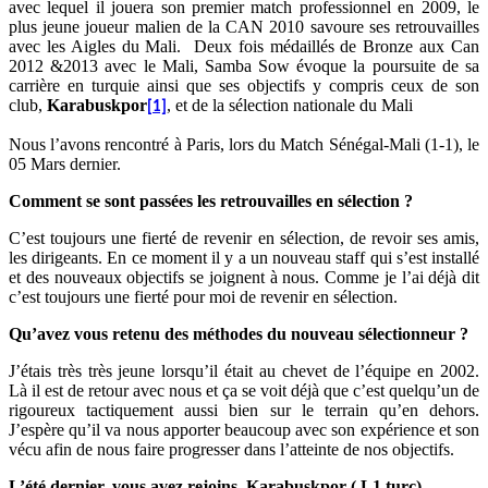
avec lequel il jouera son premier match professionnel en 2009, le
plus jeune joueur malien de la CAN 2010 savoure ses retrouvailles
avec les Aigles du Mali.
Deux fois médaillés de Bronze aux Can
2012 &2013 avec le Mali, Samba Sow évoque la poursuite de sa
carrière en turquie ainsi que ses objectifs y compris ceux de son
club,
Karabuskpor
, et de la sélection nationale du Mali
[1]
Nous l’avons rencontré à Paris, lors du Match Sénégal-Mali (1-1), le
05 Mars dernier.
Comment se sont passées les retrouvailles en sélection ?
C’est toujours une fierté de revenir en sélection, de revoir ses amis,
les dirigeants. En ce moment il y a un nouveau staff qui s’est installé
et des nouveaux objectifs se joignent à nous. Comme je l’ai déjà dit
c’est toujours une fierté pour moi de revenir en sélection.
Qu’avez vous retenu des méthodes du nouveau sélectionneur ?
J’étais très très jeune lorsqu’il était au chevet de l’équipe en 2002.
Là il est de retour avec nous et ça se voit déjà que c’est quelqu’un de
rigoureux tactiquement aussi bien sur le terrain qu’en dehors.
J’espère qu’il va nous apporter beaucoup avec son expérience et son
vécu afin de nous faire progresser dans l’atteinte de nos objectifs.
L’été dernier, vous avez rejoins Karabuskpor ( L1 turc)…