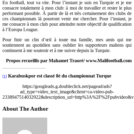
En football, tout va vite. Pour l’instant je suis en Turquie et je me
consacre totalement à mon club: à moi de travailler et rester le plus
performant possible. À partir de là et très certainement des clubs de
ces championnats là pourront venir me chercher. Pour l’instant, je
me consacre à mon club pour atteindre notre objectif de qualification
à l’Europa League.
Pour finir un clin d’œil à toute ma famille, mes amis qui me
soutiennent au quotidien sans oublier les supporteurs maliens qui
continuent à me soutenir et à me suivre depuis la Turquie.
Propos recueillis par Mahamet Traoré/ www.Malifootball.com
Karabuskpor est classé 8è du championnat Turque
[1]
https://googleads.g.doubleclick.net/pagead/ads?
ad_type=video_text_image&client=ca-video-pub-
2338947514032922&description_url=http%3A%2F%2Fpubvideo&vi
About The Author