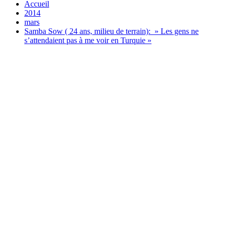
Accueil
2014
mars
Samba Sow ( 24 ans, milieu de terrain): » Les gens ne
s’attendaient pas à me voir en Turquie »