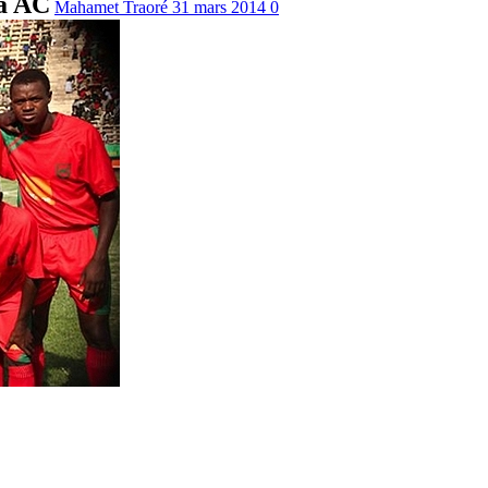
ba AC
Mahamet Traoré
31 mars 2014
0