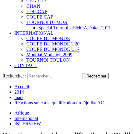
CAN U17
CHAN
LDC-CAF
COUPE CAF
TOURNOI UEMOA
Special Tournoi UEMOA Dakar 2011
INTERNATIONAL
COUPE DU MONDE
COUPE DU MONDE U20
COUPE DU MONDE U17
Mondial Montaigu 2009
TOURNOI TOULON
CONTACT
Rechercher :
Accueil
2014
mars
Réactions suite à la qualification du Djoliba AC
Afrique
International
INTERVIEW