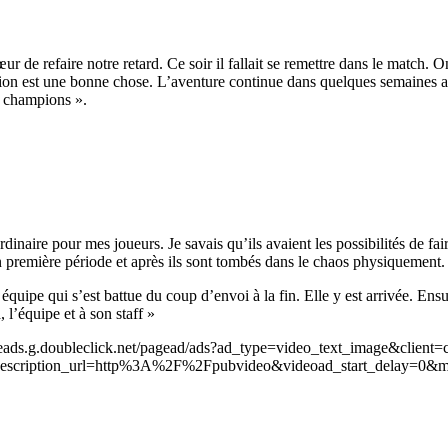
ur de refaire notre retard. Ce soir il fallait se remettre dans le match.
ation est une bonne chose. L’aventure continue dans quelques semaines 
s champions ».
dinaire pour mes joueurs. Je savais qu’ils avaient les possibilités de fa
 première période et après ils sont tombés dans le chaos physiquement.
 équipe qui s’est battue du coup d’envoi à la fin. Elle y est arrivée. En
, l’équipe et à son staff »
leads.g.doubleclick.net/pagead/ads?ad_type=video_text_image&client=
scription_url=http%3A%2F%2Fpubvideo&videoad_start_delay=0&m