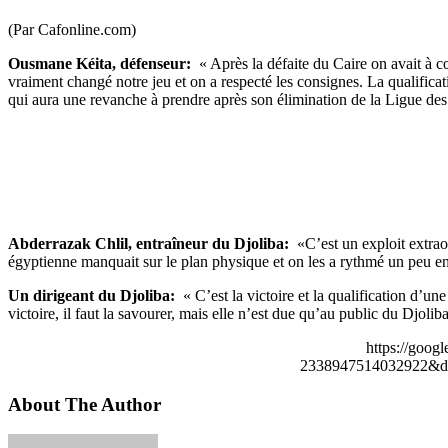
(Par Cafonline.com)
Ousmane Kéita, défenseur:
« Après la défaite du Caire on avait à cœ
vraiment changé notre jeu et on a respecté les consignes. La qualific
qui aura une revanche à prendre après son élimination de la Ligue de
Abderrazak Chlil, entraîneur du Djoliba:
«C’est un exploit extraor
égyptienne manquait sur le plan physique et on les a rythmé un peu en
Un dirigeant du Djoliba:
« C’est la victoire et la qualification d’une
victoire, il faut la savourer, mais elle n’est due qu’au public du Djoliba
https://goog
2338947514032922&de
About The Author