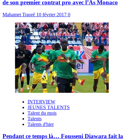
de son premier contrat pro avec l’As Monaco
Mahamet Traoré
10 février 2017
0
INTERVIEW
JEUNES TALENTS
Talent du mois
Talents
Talents d'hier
Pendant ce temps là… Fousseni Diawara fait la