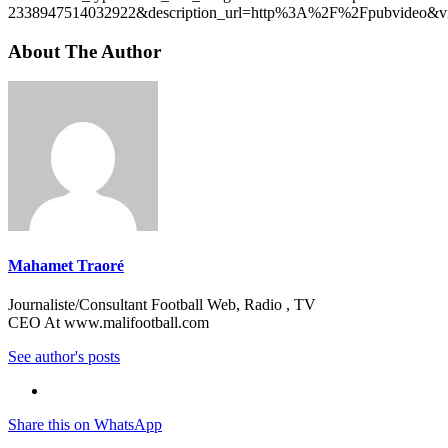
2338947514032922&description_url=http%3A%2F%2Fpubvideo&vi
About The Author
Mahamet Traoré
Journaliste/Consultant Football Web, Radio , TV
CEO At www.malifootball.com
See author's posts
Share this on WhatsApp