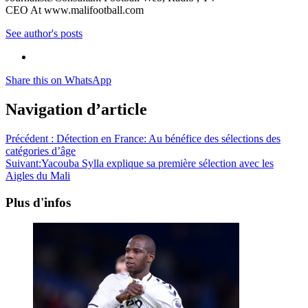
CEO At www.malifootball.com
See author's posts
Share this on WhatsApp
Navigation d’article
Précédent :
Détection en France: Au bénéfice des sélections des
catégories d’âge
Suivant:
Yacouba Sylla explique sa première sélection avec les
Aigles du Mali
Plus d'infos