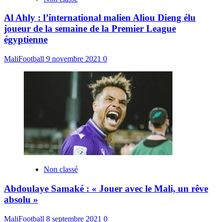
Al Ahly : l’international malien Aliou Dieng élu
joueur de la semaine de la Premier League
égyptienne
MaliFootball
9 novembre 2021
0
Non classé
Abdoulaye Samaké : « Jouer avec le Mali, un rêve
absolu »
MaliFootball
8 septembre 2021
0