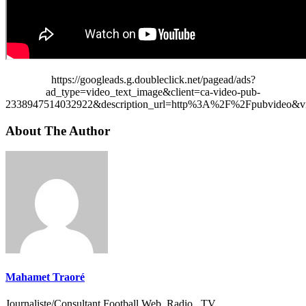
https://googleads.g.doubleclick.net/pagead/ads?
ad_type=video_text_image&client=ca-video-pub-
2338947514032922&description_url=http%3A%2F%2Fpubvideo&vi
About The Author
Mahamet Traoré
Journaliste/Consultant Football Web, Radio , TV