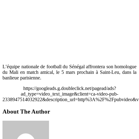
L’équipe nationale de football du Sénégal affrontera son homologue
du Mali en match amical, le 5 mars prochain à Saint-Leu, dans la
banlieue parisienne.
https://googleads.g.doubleclick.net/pagead/ads?
ad_type=video_text_image&client=ca-video-pub-
2338947514032922&description_url=http%3A%2F%2Fpubvideo&vi
About The Author