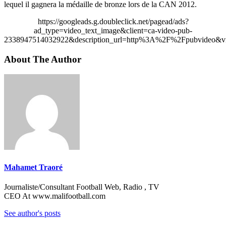
lequel il gagnera la médaille de bronze lors de la CAN 2012.
https://googleads.g.doubleclick.net/pagead/ads?
ad_type=video_text_image&client=ca-video-pub-
2338947514032922&description_url=http%3A%2F%2Fpubvideo&vi
About The Author
Mahamet Traoré
Journaliste/Consultant Football Web, Radio , TV
CEO At www.malifootball.com
See author's posts