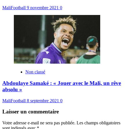
MaliFootball
9 novembre 2021
0
Non classé
Abdoulaye Samaké : « Jouer avec le Mali, un rêve
absolu »
MaliFootball
8 septembre 2021
0
Laisser un commentaire
Votre adresse e-mail ne sera pas publiée.
Les champs obligatoires
sont indiqués avec
*